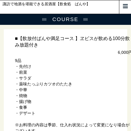
諏訪で地酒を堪能できる居酒屋【飲食処 ばんや】
COURSE
■【飲放付ばんや満足コース 】ヱビスが飲める100分飲
み放題付き
6,000
9品
・先付け
・前菜
・サラダ
・薬味たっぷりカツオのたたき
・中華
・焼物
・揚げ物
・食事
・デザート
※お料理の内容は季節、仕入れ状況によって変更になり場合が
ございます。