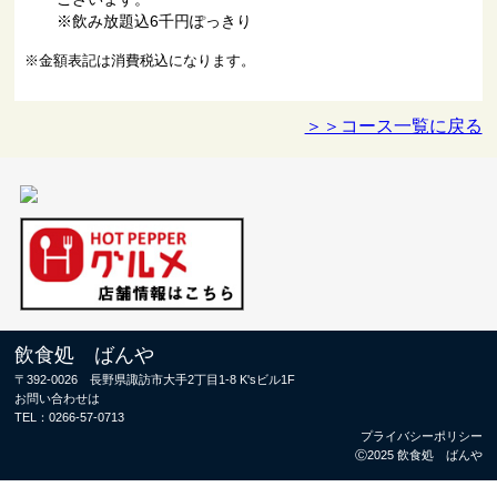
※飲み放題込6千円ぽっきり
※金額表記は消費税込になります。
＞＞コース一覧に戻る
飲食処 ばんや
〒392-0026 長野県諏訪市大手2丁目1-8 K'sビル1F
お問い合わせは
TEL：
0266-57-0713
プライバシーポリシー
Ⓒ2025 飲食処 ばんや